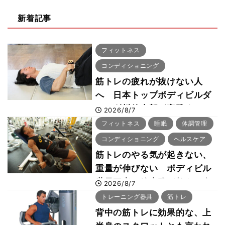
新着記事
フィットネス
コンディショニング
筋トレの疲れが抜けない人
へ 日本トップボディビルダ
ー・刈川啓志郎が実践する
2026/8/7
「回復習慣」
フィットネス
睡眠
体調管理
コンディショニング
ヘルスケア
筋トレのやる気が起きない、
重量が伸びない ボディビル
世界王者・鈴木雅が教える食
2026/8/7
事・睡眠・呼吸の整え方
トレーニング器具
筋トレ
背中の筋トレに効果的な、上