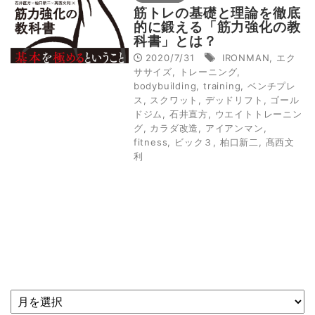
筋トレの基礎と理論を徹底
的に鍛える「筋力強化の教
科書」とは？
2020/7/31
IRONMAN
,
エク
ササイズ
,
トレーニング
,
bodybuilding
,
training
,
ベンチプレ
ス
,
スクワット
,
デッドリフト
,
ゴール
ドジム
,
石井直方
,
ウエイトトレーニン
グ
,
カラダ改造
,
アイアンマン
,
fitness
,
ビック３
,
柏口新二
,
髙西文
利