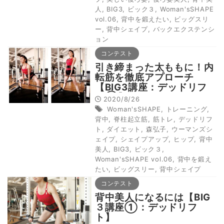
人
,
BIG3
,
ビック３
,
Woman'sSHAPE
vol.06
,
背中を鍛えたい
,
ビッグスリ
ー
,
背中シェイプ
,
バックエクステンシ
ョン
コンテスト
引き締まった太ももに！内
転筋を徹底アプローチ
【BIG3講座：デッドリフ
ト②】
2020/8/26
Woman'sSHAPE
,
トレーニング
,
背中
,
脊柱起立筋
,
筋トレ
,
デッドリフ
ト
,
ダイエット
,
森弘子
,
ウーマンズシ
ェイプ
,
シェイプアップ
,
ヒップ
,
背中
美人
,
BIG3
,
ビック３
,
Woman'sSHAPE vol.06
,
背中を鍛え
たい
,
ビッグスリー
,
背中シェイプ
コンテスト
背中美人になるには【BIG
３講座①：デッドリフ
ト】