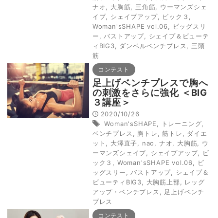
ナオ
,
大胸筋
,
三角筋
,
ウーマンズシェ
イプ
,
シェイプアップ
,
ビック３
,
Woman'sSHAPE vol.06
,
ビッグスリ
ー
,
バストアップ
,
シェイプ＆ビューテ
ィBIG3
,
ダンベルベンチプレス
,
三頭
筋
コンテスト
足上げベンチプレスで胸へ
の刺激をさらに強化 ＜BIG
３講座＞
2020/10/26
Woman'sSHAPE
,
トレーニング
,
ベンチプレス
,
胸トレ
,
筋トレ
,
ダイエ
ット
,
大澤直子
,
nao
,
ナオ
,
大胸筋
,
ウ
ーマンズシェイプ
,
シェイプアップ
,
ビ
ック３
,
Woman'sSHAPE vol.06
,
ビ
ッグスリー
,
バストアップ
,
シェイプ＆
ビューティBIG3
,
大胸筋上部
,
レッグ
アップ・ベンチプレス
,
足上げベンチ
プレス
コンテスト