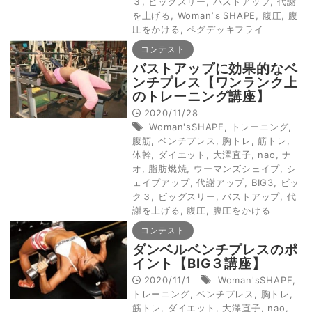
３
,
ビッグスリー
,
バストアップ
,
代謝
を上げる
,
Woman’ｓSHAPE
,
腹圧
,
腹
圧をかける
,
ペグデッキフライ
コンテスト
バストアップに効果的なベ
ンチプレス【ワンランク上
のトレーニング講座】
2020/11/28
Woman'sSHAPE
,
トレーニング
,
腹筋
,
ベンチプレス
,
胸トレ
,
筋トレ
,
体幹
,
ダイエット
,
大澤直子
,
nao
,
ナ
オ
,
脂肪燃焼
,
ウーマンズシェイプ
,
シ
ェイプアップ
,
代謝アップ
,
BIG3
,
ビッ
ク３
,
ビッグスリー
,
バストアップ
,
代
謝を上げる
,
腹圧
,
腹圧をかける
コンテスト
ダンベルベンチプレスのポ
イント【BIG３講座】
2020/11/1
Woman'sSHAPE
,
トレーニング
,
ベンチプレス
,
胸トレ
,
筋トレ
,
ダイエット
,
大澤直子
,
nao
,