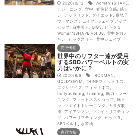
2020/8/12
Woman'sSHAPE
,
トレーニング
,
背中
,
脊柱起立筋
,
筋ト
レ
,
デッドリフト
,
ダイエット
,
森弘子
,
ウーマンズシェイプ
,
シェイプアップ
,
ヒップ
,
背中美人
,
BIG3
,
ビック３
,
Woman'sSHAPE vol.06
,
背中を鍛え
たい
,
ビッグスリー
,
背中シェイプ
商品情報
世界中のリフター達が愛用
するSBDパワーベルトの実
力はいかに？
2020/8/8
IRONMAN
,
GOLD'SGYM
,
THINKフィットネス
,
エクササイズ
,
フィットネス
,
bodybuilding
,
training
,
筋力トレー
ニング
,
フィットネスショップ
,
筋ト
レ
,
ウエイトトレーニング
,
カラダ改
造
,
アイアンマン
,
ウエイトリフティン
グ
,
パワーリフティング
,
ビック３
,
SBDベルト
,
水道橋
商品情報