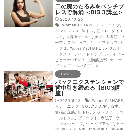
二の腕のたるみをベンチプ
レスで解消 ＜BIG３講座＞
2020/10/25
Woman'sSHAPE
,
トレーニング
,
ベンチプレス
,
胸トレ
,
筋トレ
,
ダイエ
ット
,
大澤直子
,
nao
,
ナオ
,
大胸筋
,
ウ
ーマンズシェイプ
,
シェイプアップ
,
ビ
ック３
,
Woman'sSHAPE vol.06
,
ビ
ッグスリー
,
バストアップ
,
シェイプ＆
ビューティBIG3
,
大胸筋上部
,
ナロー
グリップ・ベンチプレス
コンテスト
バックエクステンションで
背中引き締める【BIG3講
座】
2020/9/13
Woman'sSHAPE
,
トレーニング
,
GOLD'S GYM
,
背中
,
脊柱起立筋
,
筋トレ
,
デッドリフト
,
ゴ
ールドジム
,
ダイエット
,
森弘子
,
ウー
マンズシェイプ
,
シェイプアップ
,
ヒッ
プ
,
美しい後ろ姿
,
後ろ姿美人
,
背中美