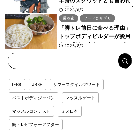
半身のスクワットとも言われ
た最高マシン“ノーチラス・プ
2026/8/7
ルオーバーマシン”とは？
栄養素
フード＆サプリ
「脚トレ前日に食べる理由」
トップボディビルダーが愛用
する「米＋牛肉」のシンプル
2026/8/7
回復メシとは？
IFBB
JBBF
サマースタイルアワード
ベストボディジャパン
マッスルゲート
マッスルコンテスト
ミス日本
筋トレビフォーアフター