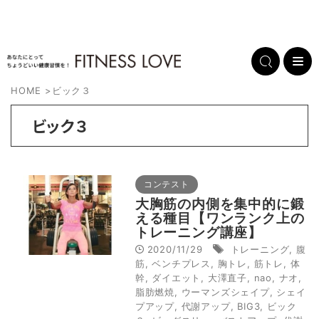
HOME
>
ビック３
ビック３
コンテスト
大胸筋の内側を集中的に鍛
える種目【ワンランク上の
トレーニング講座】
2020/11/29
トレーニング
,
腹
筋
,
ベンチプレス
,
胸トレ
,
筋トレ
,
体
幹
,
ダイエット
,
大澤直子
,
nao
,
ナオ
,
脂肪燃焼
,
ウーマンズシェイプ
,
シェイ
プアップ
,
代謝アップ
,
BIG3
,
ビック