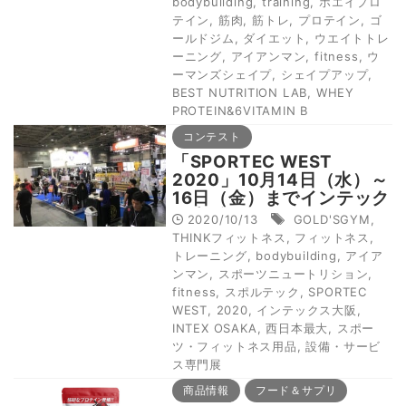
bodybuilding
,
training
,
ホエイプロ
テイン
,
筋肉
,
筋トレ
,
プロテイン
,
ゴ
ールドジム
,
ダイエット
,
ウエイトトレ
ーニング
,
アイアンマン
,
fitness
,
ウ
ーマンズシェイプ
,
シェイプアップ
,
BEST NUTRITION LAB
,
WHEY
PROTEIN&6VITAMIN B
コンテスト
「SPORTEC WEST
2020」10月14日（水）～
16日（金）までインテック
ス大阪で開催！
2020/10/13
GOLD'SGYM
,
THINKフィットネス
,
フィットネス
,
トレーニング
,
bodybuilding
,
アイア
ンマン
,
スポーツニュートリション
,
fitness
,
スポルテック
,
SPORTEC
WEST
,
2020
,
インテックス大阪
,
INTEX OSAKA
,
西日本最大
,
スポー
ツ・フィットネス用品
,
設備・サービ
ス専門展
商品情報
フード＆サプリ