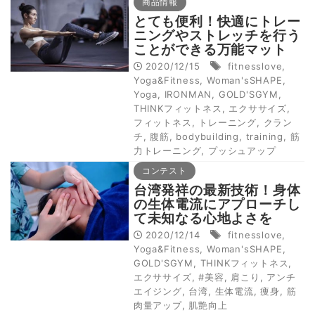
商品情報
とても便利！快適にトレー
ニングやストレッチを行う
ことができる万能マット
2020/12/15
fitnesslove
,
Yoga&Fitness
,
Woman'sSHAPE
,
Yoga
,
IRONMAN
,
GOLD'SGYM
,
THINKフィットネス
,
エクササイズ
,
フィットネス
,
トレーニング
,
クラン
チ
,
腹筋
,
bodybuilding
,
training
,
筋
力トレーニング
,
プッシュアップ
コンテスト
台湾発祥の最新技術！身体
の生体電流にアプローチし
て未知なる心地よさを
2020/12/14
fitnesslove
,
Yoga&Fitness
,
Woman'sSHAPE
,
GOLD'SGYM
,
THINKフィットネス
,
エクササイズ
,
#美容
,
肩こり
,
アンチ
エイジング
,
台湾
,
生体電流
,
痩身
,
筋
肉量アップ
,
肌艶向上