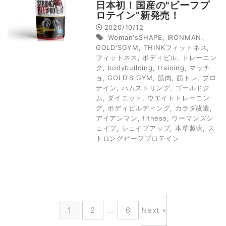
日本初！国産の"ビーフプ
ロテイン”新発売！
2020/10/12
Woman'sSHAPE
,
IRONMAN
,
GOLD'SGYM
,
THINKフィットネス
,
フィットネス
,
ボディビル
,
トレーニン
グ
,
bodybuilding
,
training
,
マッチ
ョ
,
GOLD'S GYM
,
筋肉
,
筋トレ
,
プロ
テイン
,
ハムストリング
,
ゴールドジ
ム
,
ダイエット
,
ウエイトトレーニン
グ
,
ボディビルディング
,
カラダ改造
,
アイアンマン
,
fitness
,
ウーマンズシ
ェイプ
,
シェイプアップ
,
本草製薬
,
ス
トロングビーフプロテイン
1
2
…
6
Next »