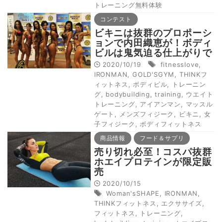
トレーニング無料体験
コンテスト
ビキニは抜群のプロポーシ
ョンで内田織恵が！ボディ
ビルは鬼気迫る仕上がりで
武道敬士が制す。マッスル
2020/10/19
fitnesslove
,
ゲート福岡速報
IRONMAN
,
GOLD'SGYM
,
THINKフ
ィットネス
,
ボディビル
,
トレーニン
グ
,
bodybuilding
,
training
,
ウエイト
トレーニング
,
アイアンマン
,
マッスル
ゲート
,
メンズフィジーク
,
ビキニ
,
女
子フィジーク
,
ボディフィットネス
商品情報
フード＆サプリ
売り切れ必至！コスパ抜群
ホエイプロテインが限定販
売
2020/10/15
Woman'sSHAPE
,
IRONMAN
,
THINKフィットネス
,
エクササイズ
,
フィットネス
,
トレーニング
,