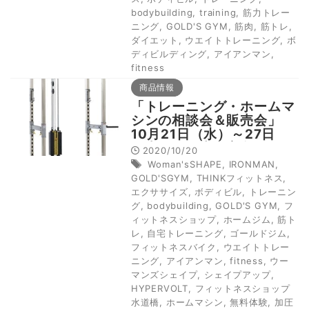
bodybuilding
,
training
,
筋力トレー
ニング
,
GOLD'S GYM
,
筋肉
,
筋トレ
,
ダイエット
,
ウエイトトレーニング
,
ボ
ディビルディング
,
アイアンマン
,
fitness
商品情報
「トレーニング・ホームマ
シンの相談会＆販売会」
10月21日（水）～27日
（火）まで大宮髙島屋で開
2020/10/20
催！
Woman'sSHAPE
,
IRONMAN
,
GOLD'SGYM
,
THINKフィットネス
,
エクササイズ
,
ボディビル
,
トレーニン
グ
,
bodybuilding
,
GOLD'S GYM
,
フ
ィットネスショップ
,
ホームジム
,
筋ト
レ
,
自宅トレーニング
,
ゴールドジム
,
フィットネスバイク
,
ウエイトトレー
ニング
,
アイアンマン
,
fitness
,
ウー
マンズシェイプ
,
シェイプアップ
,
HYPERVOLT
,
フィットネスショップ
水道橋
,
ホームマシン
,
無料体験
,
加圧