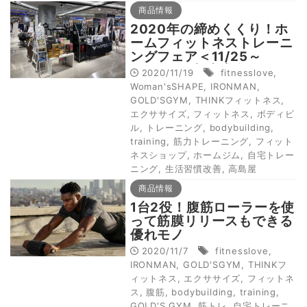
商品情報
2020年の締めくくり！ホ
ームフィットネストレーニ
ングフェア＜11/25～
12/15まで新宿髙島屋で開
2020/11/19
fitnesslove
,
催＞
Woman'sSHAPE
,
IRONMAN
,
GOLD'SGYM
,
THINKフィットネス
,
エクササイズ
,
フィットネス
,
ボディビ
ル
,
トレーニング
,
bodybuilding
,
training
,
筋力トレーニング
,
フィット
ネスショップ
,
ホームジム
,
自宅トレー
ニング
,
生活習慣改善
,
高島屋
商品情報
1台2役！腹筋ローラーを使
って筋膜リリースもできる
優れモノ
2020/11/7
fitnesslove
,
IRONMAN
,
GOLD'SGYM
,
THINKフ
ィットネス
,
エクササイズ
,
フィットネ
ス
,
腹筋
,
bodybuilding
,
training
,
GOLD'S GYM
,
筋トレ
,
自宅トレーニ