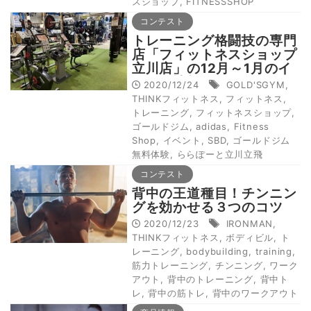
スショップ
,
FITNESSSHOP
コンテスト
トレーニング格闘技の専門
店「フィットネスショップ
立川店」の12月～1月のイ
ベント情報
2020/12/24
GOLD'SGYM
,
THINKフィットネス
,
フィットネス
,
トレーニング
,
フィットネスショップ
,
ゴールドジム
,
adidas
,
Fitness
Shop
,
イベント
,
SBD
,
ゴールドジム
無料体験
,
ららぽーと立川立飛
コンテスト
背中の王道種目！チンニン
グを効かせる３つのコツ
2020/12/23
IRONMAN
,
THINKフィットネス
,
ボディビル
,
ト
レーニング
,
bodybuilding
,
training
,
筋力トレーニング
,
チンニング
,
ワーク
アウト
,
背中のトレーニング
,
背中ト
レ
,
背中の筋トレ
,
背中のワークアウト