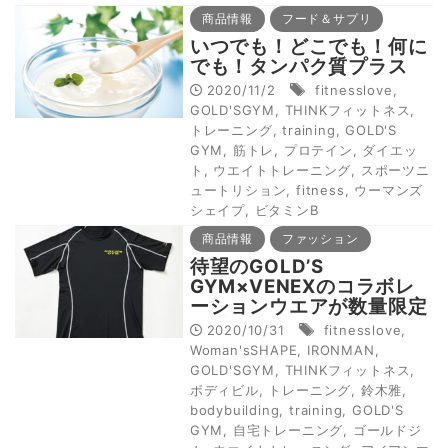
商品情報
フード＆サプリ
いつでも！どこでも！何に
でも！タンパク質プラス
2020/11/2
fitnesslove
,
GOLD'SGYM
,
THINKフィットネス
,
トレーニング
,
training
,
GOLD'S
GYM
,
筋トレ
,
プロテイン
,
ダイエッ
ト
,
ウエイトトレーニング
,
スポーツニ
ュートリション
,
fitness
,
ウーマンズ
シェイプ
,
ビタミンB
商品情報
ファッション
待望のGOLD’S
GYM×VENEXのコラボレ
ーションウエアが数量限定
で登場！
2020/10/31
fitnesslove
,
Woman'sSHAPE
,
IRONMAN
,
GOLD'SGYM
,
THINKフィットネス
,
ボディビル
,
トレーニング
,
鈴木雅
,
bodybuilding
,
training
,
GOLD'S
GYM
,
自宅トレーニング
,
ゴールドジ