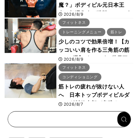
魔？」ボディビル元日本王
者・相澤隼人が挑戦 バーピ
2026/8/9
ーでは驚異の種目2位
フィットネス
トレーニングメニュー
筋トレ
少しのコツで効果倍増！【カ
ッコいい肩を作る三角筋の筋
トレ6選】ボディビル世界王
2026/8/9
者が解説！
フィットネス
コンディショニング
筋トレの疲れが抜けない人
へ 日本トップボディビルダ
ー・刈川啓志郎が実践する
2026/8/7
「回復習慣」