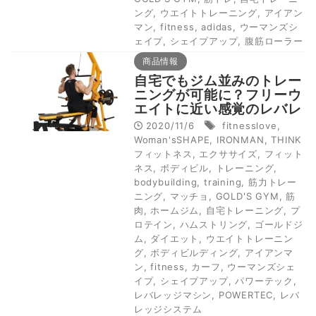
ング
,
ウエイトトレーニング
,
アイアン
マン
,
fitness
,
adidas
,
ウーマンズシ
ェイプ
,
シェイプアップ
,
腹筋ローラー
商品情報
自宅でもジム並みのトレー
ニングが可能に？フリーウ
エイトに近い感覚のレバレ
ッジマシン
2020/11/6
fitnesslove
,
Woman'sSHAPE
,
IRONMAN
,
THINK
フィットネス
,
エクササイズ
,
フィット
ネス
,
ボディビル
,
トレーニング
,
bodybuilding
,
training
,
筋力トレー
ニング
,
マッチョ
,
GOLD'S GYM
,
筋
肉
,
ホームジム
,
自宅トレーニング
,
プ
ロテイン
,
ハムストリング
,
ゴールドジ
ム
,
ダイエット
,
ウエイトトレーニン
グ
,
ボディビルディング
,
アイアンマ
ン
,
fitness
,
カーフ
,
ウーマンズシェ
イプ
,
シェイプアップ
,
パワーテック
,
レバレッジマシン
,
POWERTEC
,
レバ
レッジシステム