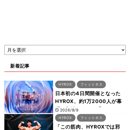
新着記事
HYROX
フィットネス
日本初の4日間開催となった
HYROX、約1万2000人が幕
張に集結 すでに「2028、
2026/8/9
29年の大会も準備」
HYROX
フィットネス
「この筋肉、HYROXでは邪