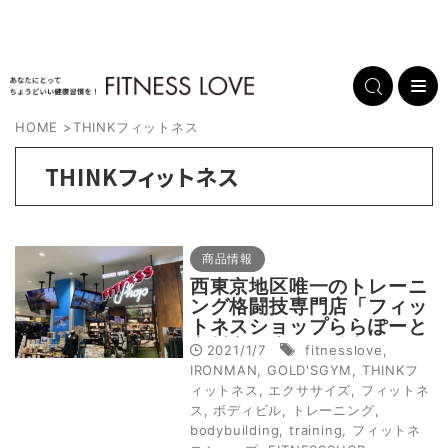
HOME
>
THINKフィットネス
THINKフィットネス
商品情報
西東京地区唯一のトレーニ
ング格闘技専門店「フィッ
トネスショップららぽーと
立川立飛店」の魅力
2021/1/7
fitnesslove
,
IRONMAN
,
GOLD'SGYM
,
THINKフ
ィットネス
,
エクササイズ
,
フィットネ
ス
,
ボディビル
,
トレーニング
,
bodybuilding
,
training
,
フィットネ