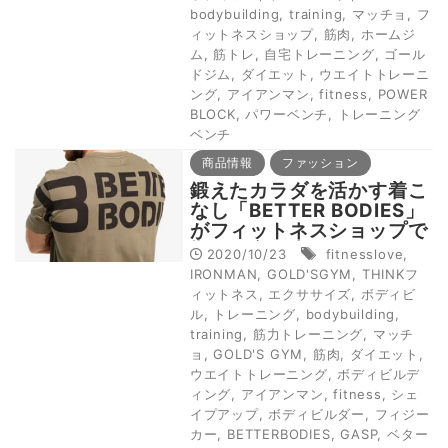
bodybuilding
,
training
,
マッチョ
,
フ
ィットネスショップ
,
筋肉
,
ホームジ
ム
,
筋トレ
,
自宅トレーニング
,
ゴール
ドジム
,
ダイエット
,
ウエイトトレーニ
ング
,
アイアンマン
,
fitness
,
POWER
BLOCK
,
パワーベンチ
,
トレーニング
ベンチ
商品情報
ファッション
鍛えたカラダを活かす着こ
なし「BETTER BODIES」
がフィットネスショップで
期間限定発売
2020/10/23
fitnesslove
,
IRONMAN
,
GOLD'SGYM
,
THINKフ
ィットネス
,
エクササイズ
,
ボディビ
ル
,
トレーニング
,
bodybuilding
,
training
,
筋力トレーニング
,
マッチ
ョ
,
GOLD'S GYM
,
筋肉
,
ダイエット
,
ウエイトトレーニング
,
ボディビルデ
ィング
,
アイアンマン
,
fitness
,
シェ
イプアップ
,
ボディビルダー
,
フィジー
カー
,
BETTERBODIES
,
GASP
,
ベター