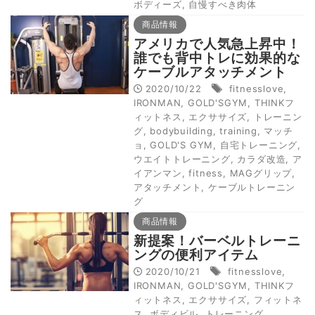
ボディーズ
,
自慢すべき肉体
商品情報
アメリカで人気急上昇中！
誰でも背中トレに効果的な
ケーブルアタッチメント
2020/10/22
fitnesslove
,
IRONMAN
,
GOLD'SGYM
,
THINKフ
ィットネス
,
エクササイズ
,
トレーニン
グ
,
bodybuilding
,
training
,
マッチ
ョ
,
GOLD'S GYM
,
自宅トレーニング
,
ウエイトトレーニング
,
カラダ改造
,
ア
イアンマン
,
fitness
,
MAGグリップ
,
アタッチメント
,
ケーブルトレーニン
グ
商品情報
新提案！バーベルトレーニ
ングの便利アイテム
2020/10/21
fitnesslove
,
IRONMAN
,
GOLD'SGYM
,
THINKフ
ィットネス
,
エクササイズ
,
フィットネ
ス
,
ボディビル
,
トレーニング
,