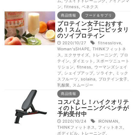
ム
,
ウエイトトレーニング
,
アイアンマ
ン
,
fitness
,
ベネクス
商品情報
フード＆サプリ
プロテイン女子におすす
め！スムージーにピッタリ
のソイプロテイン
2020/10/27
fitnesslove
,
Woman'sSHAPE
,
THINKフィットネ
ス
,
エクササイズ
,
トレーニング
,
プロ
テイン
,
ダイエット
,
スポーツニュート
リション
,
fitness
,
ウーマンズシェイ
プ
,
シェイプアップ
,
ソライナ
,
ミック
スフルーツ
,
solaina
,
プロテイン女子
,
乳酸菌
,
スムージー
商品情報
コスパよし！ハイクオリテ
ィのトレーニングベンチが
予約受付中
2020/10/24
IRONMAN
,
THINKフィットネス
,
フィットネス
,
ボディビル
,
トレーニング
,