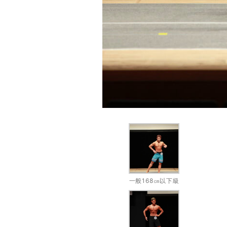
一般168㎝以下級