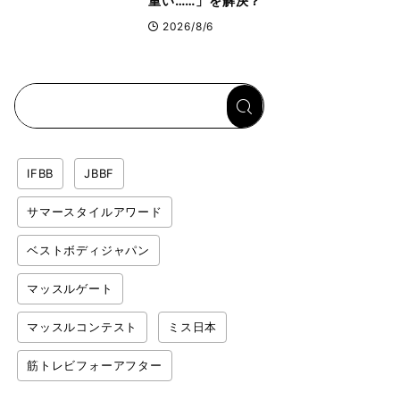
重い……」を解決？
トップボディビルダ
2026/8/6
ーのリカバリー飯を
専門家がロジカル解
説
IFBB
JBBF
サマースタイルアワード
ベストボディジャパン
マッスルゲート
マッスルコンテスト
ミス日本
筋トレビフォーアフター