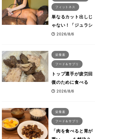
フィットネス
単なるカット出しじ
ゃない！「ジュラシ
ック筋膜リリース」
2026/8/6
が口コミだけで大ヒ
ットした納得の理
栄養素
由 木澤大祐が解説
フード＆サプリ
トップ選手が疲労回
復のために食べる
「リカバリー飯」と
2026/8/6
は？専門家が絶賛し
た鶏レバー活用法
栄養素
フード＆サプリ
「肉を食べると胃が