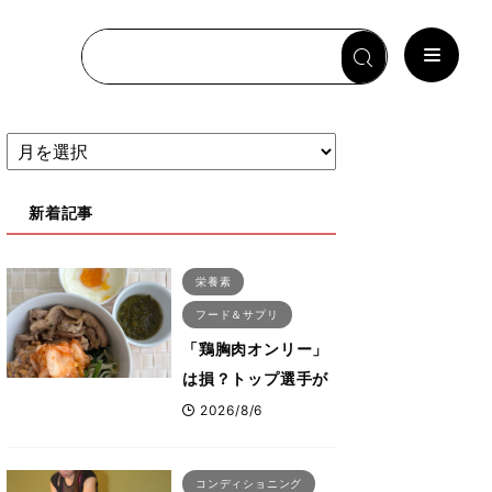
新着記事
栄養素
フード＆サプリ
「鶏胸肉オンリー」
は損？トップ選手が
実践する疲労を残さ
2026/8/6
ないタンパク質＆腸
活コンボ
コンディショニング