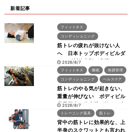
新着記事
フィットネス
コンディショニング
筋トレの疲れが抜けない人
へ 日本トップボディビルダ
ー・刈川啓志郎が実践する
2026/8/7
「回復習慣」
フィットネス
睡眠
体調管理
コンディショニング
ヘルスケア
筋トレのやる気が起きない、
重量が伸びない ボディビル
世界王者・鈴木雅が教える食
2026/8/7
事・睡眠・呼吸の整え方
トレーニング器具
筋トレ
背中の筋トレに効果的な、上
半身のスクワットとも言われ