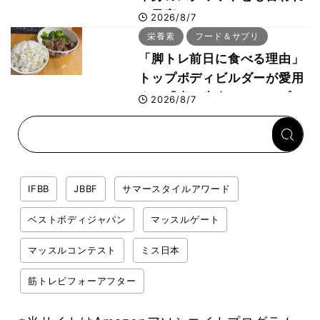
た最高マシン“ノーチラス・
2026/8/7
プルオーバーマシン”とは？
栄養素
フード＆サプリ
「脚トレ前日に食べる理由」
トップボディビルダーが愛用
する「米＋牛肉」のシンプル
2026/8/7
回復メシとは？
IFBB
JBBF
サマースタイルアワード
ベストボディジャパン
マッスルゲート
マッスルコンテスト
ミス日本
筋トレビフォーアフター