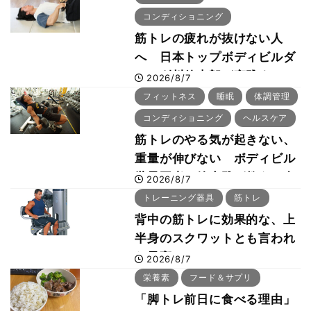
コンディショニング
筋トレの疲れが抜けない人
へ 日本トップボディビルダ
ー・刈川啓志郎が実践する
2026/8/7
「回復習慣」
フィットネス
睡眠
体調管理
コンディショニング
ヘルスケア
筋トレのやる気が起きない、
重量が伸びない ボディビル
世界王者・鈴木雅が教える食
2026/8/7
事・睡眠・呼吸の整え方
トレーニング器具
筋トレ
背中の筋トレに効果的な、上
半身のスクワットとも言われ
た最高マシン“ノーチラス・
2026/8/7
プルオーバーマシン”とは？
栄養素
フード＆サプリ
「脚トレ前日に食べる理由」