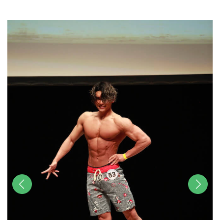
u
t
e
前へ
次へ