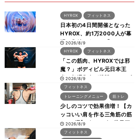
HYROX
フィットネス
日本初の4日間開催となった
HYROX、約1万2000人が幕
張に集結 すでに「2028、
2026/8/9
29年の大会も準備」
HYROX
フィットネス
「この筋肉、HYROXでは邪
魔？」ボディビル元日本王
者・相澤隼人が挑戦 バーピ
2026/8/9
ーでは驚異の種目2位
フィットネス
トレーニングメニュー
筋トレ
少しのコツで効果倍増！【カ
ッコいい肩を作る三角筋の筋
トレ6選】ボディビル世界王
2026/8/9
者が解説！
フィットネス