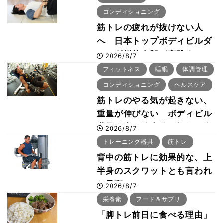
コンディショニング
筋トレの疲れが抜けない人
へ 日本トップボディビルダ
ー・刈川啓志郎が実践する
2026/8/7
「回復習慣」
フィットネス
睡眠
体調管理
コンディショニング
ヘルスケア
筋トレのやる気が起きない、
重量が伸びない ボディビル
世界王者・鈴木雅が教える食
2026/8/7
事・睡眠・呼吸の整え方
トレーニング器具
筋トレ
背中の筋トレに効果的な、上
半身のスクワットとも言われ
た最高マシン“ノーチラス・
2026/8/7
プルオーバーマシン”とは？
栄養素
フード＆サプリ
「脚トレ前日に食べる理由」