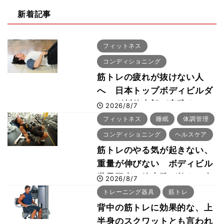
新着記事
フィットネス
コンディショニング
筋トレの疲れが抜けない人
へ 日本トップボディビルダ
ー・刈川啓志郎が実践する
2026/8/7
「回復習慣」
フィットネス
睡眠
体調管理
コンディショニング
ヘルスケア
筋トレのやる気が起きない、
重量が伸びない ボディビル
世界王者・鈴木雅が教える食
2026/8/7
事・睡眠・呼吸の整え方
トレーニング器具
筋トレ
背中の筋トレに効果的な、上
半身のスクワットとも言われ