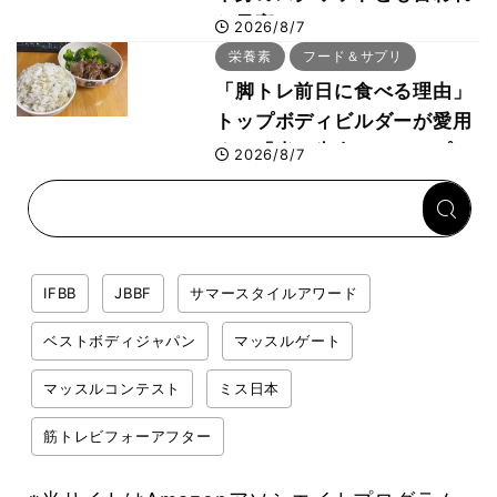
た最高マシン“ノーチラス・
2026/8/7
プルオーバーマシン”とは？
栄養素
フード＆サプリ
「脚トレ前日に食べる理由」
トップボディビルダーが愛用
する「米＋牛肉」のシンプル
2026/8/7
回復メシとは？
IFBB
JBBF
サマースタイルアワード
ベストボディジャパン
マッスルゲート
マッスルコンテスト
ミス日本
筋トレビフォーアフター