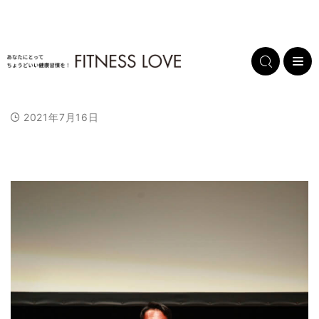
2021年7月16日
L
/
U
o
n
a
m
d
u
e
t
d
e
:
1
0
0
.
0
0
%