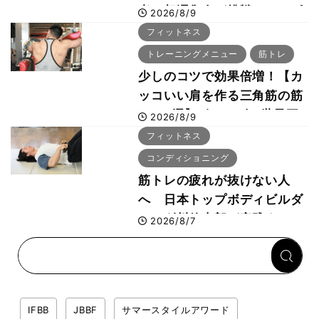
者・相澤隼人が挑戦 バーピ
2026/8/9
ーでは驚異の種目2位
フィットネス
トレーニングメニュー
筋トレ
少しのコツで効果倍増！【カ
ッコいい肩を作る三角筋の筋
トレ6選】ボディビル世界王
2026/8/9
者が解説！
フィットネス
コンディショニング
筋トレの疲れが抜けない人
へ 日本トップボディビルダ
ー・刈川啓志郎が実践する
2026/8/7
「回復習慣」
IFBB
JBBF
サマースタイルアワード