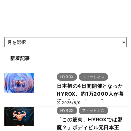
新着記事
HYROX
フィットネス
日本初の4日間開催となった
HYROX、約1万2000人が幕
張に集結 すでに「2028、
2026/8/9
29年の大会も準備」
HYROX
フィットネス
「この筋肉、HYROXでは邪
魔？」ボディビル元日本王