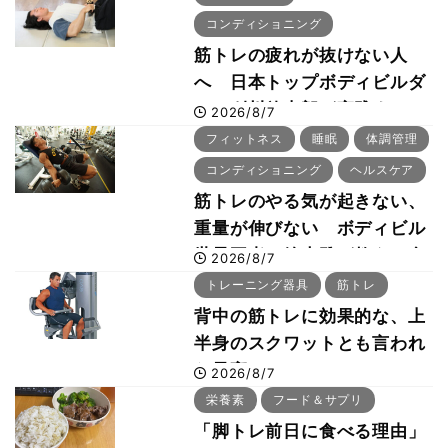
コンディショニング
筋トレの疲れが抜けない人
へ 日本トップボディビルダ
ー・刈川啓志郎が実践する
2026/8/7
「回復習慣」
フィットネス
睡眠
体調管理
コンディショニング
ヘルスケア
筋トレのやる気が起きない、
重量が伸びない ボディビル
世界王者・鈴木雅が教える食
2026/8/7
事・睡眠・呼吸の整え方
トレーニング器具
筋トレ
背中の筋トレに効果的な、上
半身のスクワットとも言われ
た最高マシン“ノーチラス・
2026/8/7
プルオーバーマシン”とは？
栄養素
フード＆サプリ
「脚トレ前日に食べる理由」