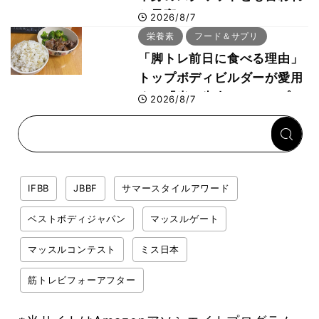
た最高マシン“ノーチラス・
2026/8/7
プルオーバーマシン”とは？
栄養素
フード＆サプリ
「脚トレ前日に食べる理由」
トップボディビルダーが愛用
する「米＋牛肉」のシンプル
2026/8/7
回復メシとは？
IFBB
JBBF
サマースタイルアワード
ベストボディジャパン
マッスルゲート
マッスルコンテスト
ミス日本
筋トレビフォーアフター