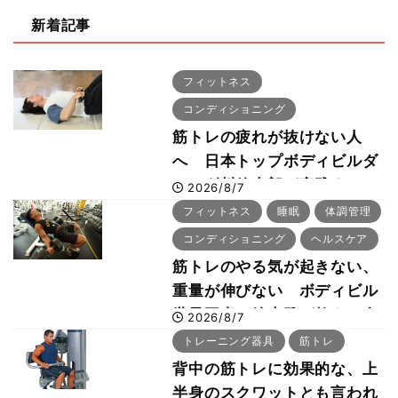
新着記事
フィットネス
コンディショニング
筋トレの疲れが抜けない人
へ 日本トップボディビルダ
ー・刈川啓志郎が実践する
2026/8/7
「回復習慣」
フィットネス
睡眠
体調管理
コンディショニング
ヘルスケア
筋トレのやる気が起きない、
重量が伸びない ボディビル
世界王者・鈴木雅が教える食
2026/8/7
事・睡眠・呼吸の整え方
トレーニング器具
筋トレ
背中の筋トレに効果的な、上
半身のスクワットとも言われ