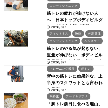
コンディショニング
筋トレの疲れが抜けない人
へ 日本トップボディビルダ
ー・刈川啓志郎が実践する
2026/8/7
「回復習慣」
フィットネス
睡眠
体調管理
コンディショニング
ヘルスケア
筋トレのやる気が起きない、
重量が伸びない ボディビル
世界王者・鈴木雅が教える食
2026/8/7
事・睡眠・呼吸の整え方
トレーニング器具
筋トレ
背中の筋トレに効果的な、上
半身のスクワットとも言われ
た最高マシン“ノーチラス・
2026/8/7
プルオーバーマシン”とは？
栄養素
フード＆サプリ
「脚トレ前日に食べる理由」