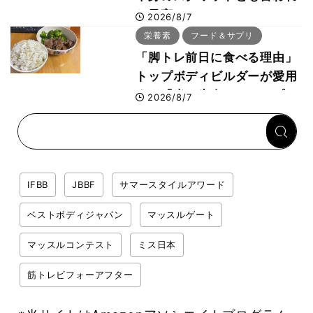
た最高マシン“ノーチラス・
2026/8/7
プルオーバーマシン”とは？
栄養素
フード＆サプリ
「脚トレ前日に食べる理由」
トップボディビルダーが愛用
する「米＋牛肉」のシンプル
2026/8/7
回復メシとは？
IFBB
JBBF
サマースタイルアワード
ベストボディジャパン
マッスルゲート
マッスルコンテスト
ミス日本
筋トレビフォーアフター