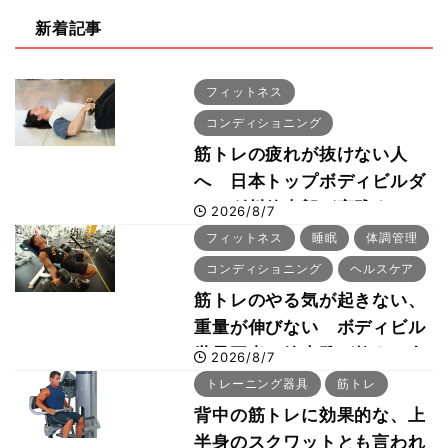
新着記事
フィットネス
コンディショニング
筋トレの疲れが抜けない人
へ 日本トップボディビルダ
ー・刈川啓志郎が実践する
2026/8/7
「回復習慣」
フィットネス
睡眠
体調管理
コンディショニング
ヘルスケア
筋トレのやる気が起きない、
重量が伸びない ボディビル
世界王者・鈴木雅が教える食
2026/8/7
事・睡眠・呼吸の整え方
トレーニング器具
筋トレ
背中の筋トレに効果的な、上
半身のスクワットとも言われ