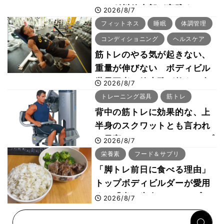
ー・刈川啓志郎が実践する
2026/8/7
「回復習慣」
フィットネス
睡眠
体調管理
コンディショニング
ヘルスケア
筋トレのやる気が起きない、
重量が伸びない ボディビル
世界王者・鈴木雅が教える食
2026/8/7
事・睡眠・呼吸の整え方
トレーニング器具
筋トレ
背中の筋トレに効果的な、上
半身のスクワットとも言われ
た最高マシン“ノーチラス・プ
2026/8/7
ルオーバーマシン”とは？
栄養素
フード＆サプリ
「脚トレ前日に食べる理由」
トップボディビルダーが愛用
する「米＋牛肉」のシンプル
2026/8/7
回復メシとは？