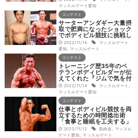
マッスルゲート愛知
コンテスト
サーターアンダギー大量摂
取で肥満になったショック
でボディビル競技に挑戦し
た外資系医療機器の営業マ
2022/11/14
マッスルゲート
ン【筋肉道Vol.39】
愛知
,
マッスルゲート
コンテスト
トレーニング歴35年のベ
テランボディビルダーが伝
えてくれた『ジムで気を付
けたい大切なこと』
2022/11/14
マッスルゲート
,
マッスルゲート愛知
コンテスト
仕事とボディビル競技を両
立するための時間捻出術
「食事と睡眠を工夫する」
【筋肉道Vol.38】
2022/11/12
筋肉道
,
マッスル
ゲート愛知
,
マッスルゲート