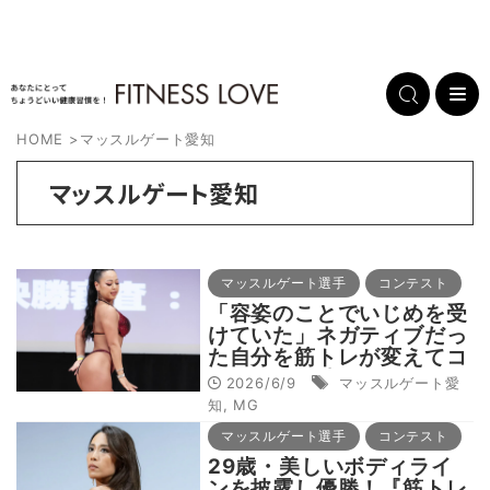
HOME
>
マッスルゲート愛知
マッスルゲート愛知
マッスルゲート選手
コンテスト
「容姿のことでいじめを受
けていた」ネガティブだっ
た自分を筋トレが変えてコ
ンテスト優勝
2026/6/9
マッスルゲート愛
知
,
MG
マッスルゲート選手
コンテスト
29歳・美しいボディライ
ンを披露し優勝！『筋トレ