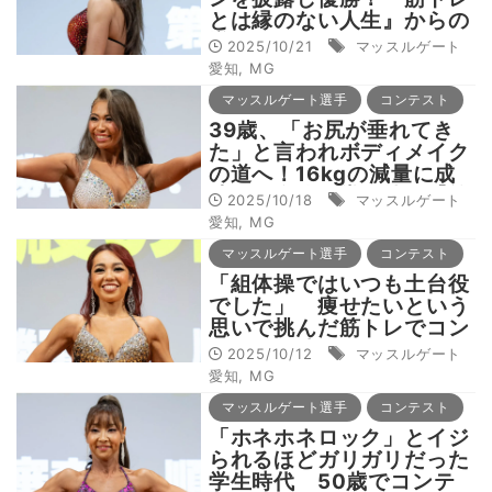
とは縁のない人生』からの
逆転！
2025/10/21
マッスルゲート
愛知
,
MG
マッスルゲート選手
コンテスト
39歳、「お尻が垂れてき
た」と言われボディメイク
の道へ！16kgの減量に成
功した身体を堂々披露【筋
2025/10/18
マッスルゲート
トレ】
愛知
,
MG
マッスルゲート選手
コンテスト
「組体操ではいつも土台役
でした」 痩せたいという
思いで挑んだ筋トレでコン
テスト優勝を掴んだ46
2025/10/12
マッスルゲート
歳！
愛知
,
MG
マッスルゲート選手
コンテスト
「ホネホネロック」とイジ
られるほどガリガリだった
学生時代 50歳でコンテ