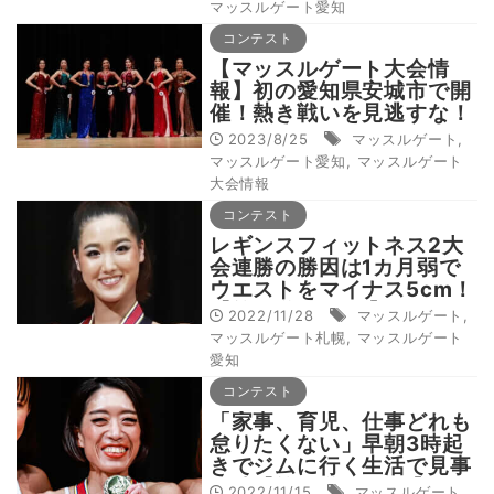
マッスルゲート愛知
コンテスト
【マッスルゲート大会情
報】初の愛知県安城市で開
催！熱き戦いを見逃すな！
＝9月17日マッスルゲート
2023/8/25
マッスルゲート
,
愛知大会
マッスルゲート愛知
,
マッスルゲート
大会情報
コンテスト
レギンスフィットネス2大
会連勝の勝因は1カ月弱で
ウエストをマイナス5cm！
【筋肉道Vol.46】
2022/11/28
マッスルゲート
,
マッスルゲート札幌
,
マッスルゲート
愛知
コンテスト
「家事、育児、仕事どれも
怠りたくない」早朝3時起
きでジムに行く生活で見事
優勝【筋肉道Vol.40】
2022/11/15
マッスルゲート
,