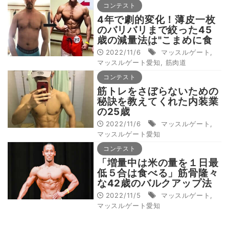
コンテスト
4年で劇的変化！薄皮一枚
のバリバリまで絞った45
歳の減量法は"こまめに食
べること"【筋肉道
2022/11/6
マッスルゲート
,
Vol.34】
マッスルゲート愛知
,
筋肉道
コンテスト
筋トレをさぼらないための
秘訣を教えてくれた内装業
の25歳
2022/11/6
マッスルゲート
,
マッスルゲート愛知
コンテスト
「増量中は米の量を１日最
低５合は食べる」筋骨隆々
な42歳のバルクアップ法
2022/11/5
マッスルゲート
,
マッスルゲート愛知