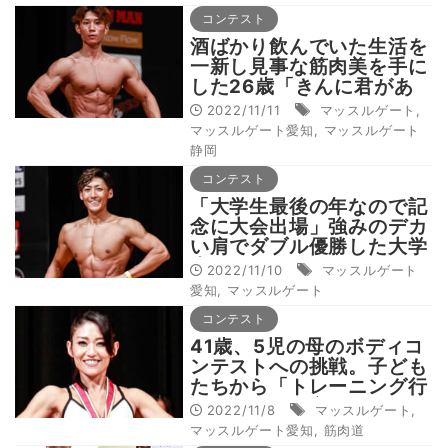
コンテスト
酒ばかり飲んでいた生活を
一新し見事な筋肉美を手に
した26歳「きんに君があ
だ名になりました」
2022/11/11
マッスルゲート
,
マッスルゲート愛知
,
マッスルゲート
静岡
コンテスト
「大学生最後の年なので記
念に大会出場」強みのデカ
い肩でダブル優勝した大学
生
2022/11/10
マッスルゲート
愛知
,
マッスルゲート
コンテスト
41歳、5児の母のボディコ
ンテストへの挑戦。子ども
たちから「トレーニング行
かないで」と言われること
2022/11/8
マッスルゲート
,
も【筋肉道Vol.35】
マッスルゲート愛知
,
筋肉道