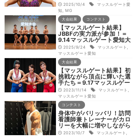
ストデビュー「筋トレが大
2025/10/4
マッスルゲート愛
好きです」
知
,
MG
大会結果
コンテスト
【マッスルゲート結果】
JBBFの実力派が参加！＝
9.14マッスルゲート愛知大
会
2025/9/24
マッスルゲート
,
マッスルゲート愛知
大会結果
【マッスルゲート結果】初
挑戦ながら頂点に輝いた選
手たち＝9.17マッスルゲー
ト愛知
2023/11/14
マッスルゲート
,
マッスルゲート愛知
コンテスト
身体中がバリッバリ！訪問
看護師兼トレーナーがカロ
リーを大幅に増やしながら
の減量に成功
2023/10/7
マッスルゲート
,