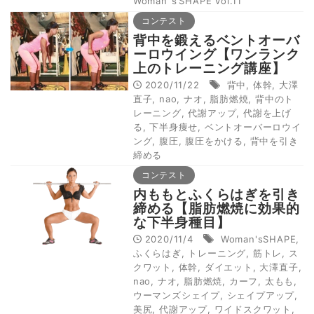
Woman’ｓSHAPE vol.11
コンテスト
背中を鍛えるベントオーバ
ーロウイング【ワンランク
上のトレーニング講座】
2020/11/22
背中
,
体幹
,
大澤
直子
,
nao
,
ナオ
,
脂肪燃焼
,
背中のト
レーニング
,
代謝アップ
,
代謝を上げ
る
,
下半身痩せ
,
ベントオーバーロウイ
ング
,
腹圧
,
腹圧をかける
,
背中を引き
締める
コンテスト
内ももとふくらはぎを引き
締める【脂肪燃焼に効果的
な下半身種目】
2020/11/4
Woman'sSHAPE
,
ふくらはぎ
,
トレーニング
,
筋トレ
,
ス
クワット
,
体幹
,
ダイエット
,
大澤直子
,
nao
,
ナオ
,
脂肪燃焼
,
カーフ
,
太もも
,
ウーマンズシェイプ
,
シェイプアップ
,
美尻
,
代謝アップ
,
ワイドスクワット
,