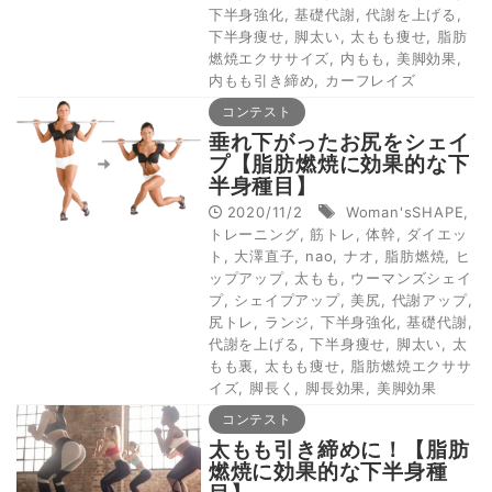
下半身強化
,
基礎代謝
,
代謝を上げる
,
下半身痩せ
,
脚太い
,
太もも痩せ
,
脂肪
燃焼エクササイズ
,
内もも
,
美脚効果
,
内もも引き締め
,
カーフレイズ
コンテスト
垂れ下がったお尻をシェイ
プ【脂肪燃焼に効果的な下
半身種目】
2020/11/2
Woman'sSHAPE
,
トレーニング
,
筋トレ
,
体幹
,
ダイエッ
ト
,
大澤直子
,
nao
,
ナオ
,
脂肪燃焼
,
ヒ
ップアップ
,
太もも
,
ウーマンズシェイ
プ
,
シェイプアップ
,
美尻
,
代謝アップ
,
尻トレ
,
ランジ
,
下半身強化
,
基礎代謝
,
代謝を上げる
,
下半身痩せ
,
脚太い
,
太
もも裏
,
太もも痩せ
,
脂肪燃焼エクササ
イズ
,
脚長く
,
脚長効果
,
美脚効果
コンテスト
太もも引き締めに！【脂肪
燃焼に効果的な下半身種