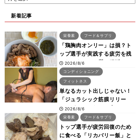
新着記事
栄養素
フード＆サプリ
「鶏胸肉オンリー」は損？ト
ップ選手が実践する疲労を残
さないタンパク質＆腸活コン
2026/8/6
ボ
コンディショニング
フィットネス
単なるカット出しじゃない！
「ジュラシック筋膜リリー
ス」が口コミだけで大ヒット
2026/8/6
した納得の理由 木澤大祐が
栄養素
フード＆サプリ
解説
トップ選手が疲労回復のため
に食べる「リカバリー飯」と