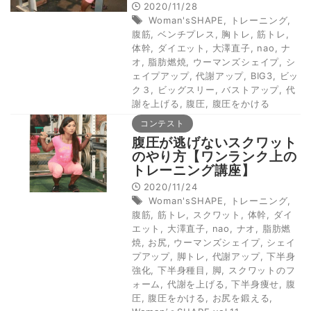
2020/11/28
Woman'sSHAPE
,
トレーニング
,
腹筋
,
ベンチプレス
,
胸トレ
,
筋トレ
,
体幹
,
ダイエット
,
大澤直子
,
nao
,
ナ
オ
,
脂肪燃焼
,
ウーマンズシェイプ
,
シ
ェイプアップ
,
代謝アップ
,
BIG3
,
ビッ
ク３
,
ビッグスリー
,
バストアップ
,
代
謝を上げる
,
腹圧
,
腹圧をかける
コンテスト
腹圧が逃げないスクワット
のやり方【ワンランク上の
トレーニング講座】
2020/11/24
Woman'sSHAPE
,
トレーニング
,
腹筋
,
筋トレ
,
スクワット
,
体幹
,
ダイ
エット
,
大澤直子
,
nao
,
ナオ
,
脂肪燃
焼
,
お尻
,
ウーマンズシェイプ
,
シェイ
プアップ
,
脚トレ
,
代謝アップ
,
下半身
強化
,
下半身種目
,
脚
,
スクワットのフ
ォーム
,
代謝を上げる
,
下半身痩せ
,
腹
圧
,
腹圧をかける
,
お尻を鍛える
,