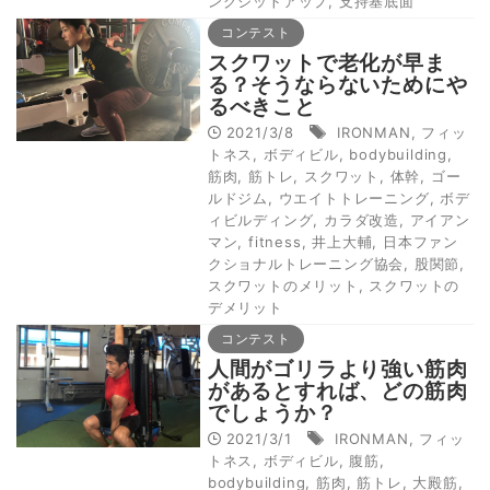
ングシットアップ
,
支持基底面
コンテスト
スクワットで老化が早ま
る？そうならないためにや
るべきこと
2021/3/8
IRONMAN
,
フィッ
トネス
,
ボディビル
,
bodybuilding
,
筋肉
,
筋トレ
,
スクワット
,
体幹
,
ゴー
ルドジム
,
ウエイトトレーニング
,
ボデ
ィビルディング
,
カラダ改造
,
アイアン
マン
,
fitness
,
井上大輔
,
日本ファン
クショナルトレーニング協会
,
股関節
,
スクワットのメリット
,
スクワットの
デメリット
コンテスト
人間がゴリラより強い筋肉
があるとすれば、どの筋肉
でしょうか？
2021/3/1
IRONMAN
,
フィッ
トネス
,
ボディビル
,
腹筋
,
bodybuilding
,
筋肉
,
筋トレ
,
大殿筋
,