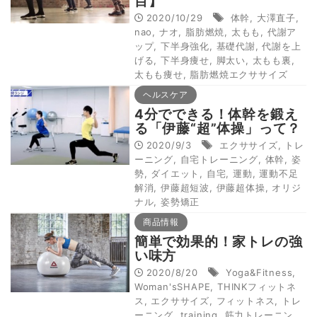
目】
2020/10/29
体幹
,
大澤直子
,
nao
,
ナオ
,
脂肪燃焼
,
太もも
,
代謝ア
ップ
,
下半身強化
,
基礎代謝
,
代謝を上
げる
,
下半身痩せ
,
脚太い
,
太もも裏
,
太もも痩せ
,
脂肪燃焼エクササイズ
ヘルスケア
4分でできる！体幹を鍛え
る「伊藤“超”体操」って？
2020/9/3
エクササイズ
,
トレ
ーニング
,
自宅トレーニング
,
体幹
,
姿
勢
,
ダイエット
,
自宅
,
運動
,
運動不足
解消
,
伊藤超短波
,
伊藤超体操
,
オリジ
ナル
,
姿勢矯正
商品情報
簡単で効果的！家トレの強
い味方
2020/8/20
Yoga&Fitness
,
Woman'sSHAPE
,
THINKフィットネ
ス
,
エクササイズ
,
フィットネス
,
トレ
ーニング
,
training
,
筋力トレーニン