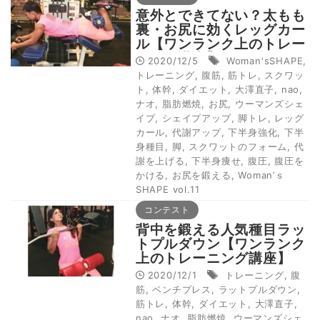
意外とできてない？太もも
裏・お尻に効くレッグカー
ル【ワンランク上のトレー
ニング講座】
2020/12/5
Woman'sSHAPE
,
トレーニング
,
腹筋
,
筋トレ
,
スクワッ
ト
,
体幹
,
ダイエット
,
大澤直子
,
nao
,
ナオ
,
脂肪燃焼
,
お尻
,
ウーマンズシェ
イプ
,
シェイプアップ
,
脚トレ
,
レッグ
カール
,
代謝アップ
,
下半身強化
,
下半
身種目
,
脚
,
スクワットのフォーム
,
代
謝を上げる
,
下半身痩せ
,
腹圧
,
腹圧を
かける
,
お尻を鍛える
,
Woman’ｓ
SHAPE vol.11
コンテスト
背中を鍛える人気種目ラッ
トプルダウン【ワンランク
上のトレーニング講座】
2020/12/1
トレーニング
,
腹
筋
,
ベンチプレス
,
ラットプルダウン
,
筋トレ
,
体幹
,
ダイエット
,
大澤直子
,
nao
,
ナオ
,
脂肪燃焼
,
ウーマンズシェ