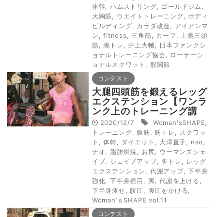
体幹
,
ハムストリング
,
ゴールドジム
,
大胸筋
,
ウエイトトレーニング
,
ボディ
ビルディング
,
カラダ改造
,
アイアンマ
ン
,
fitness
,
三角筋
,
カーフ
,
上腕三頭
筋
,
腕トレ
,
井上大輔
,
日本ファンクシ
ョナルトレーニング協会
,
ローテーシ
ョナルスクワット
,
股関節
コンテスト
大腿四頭筋を鍛えるレッグ
エクステンション【ワンラ
ンク上のトレーニング講
座】
2020/12/7
Woman'sSHAPE
,
トレーニング
,
腹筋
,
筋トレ
,
スクワッ
ト
,
体幹
,
ダイエット
,
大澤直子
,
nao
,
ナオ
,
脂肪燃焼
,
お尻
,
ウーマンズシェ
イプ
,
シェイプアップ
,
脚トレ
,
レッグ
エクステンション
,
代謝アップ
,
下半身
強化
,
下半身種目
,
脚
,
代謝を上げる
,
下半身痩せ
,
腹圧
,
腹圧をかける
,
Woman’ｓSHAPE vol.11
コンテスト