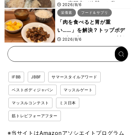
は？専門家が絶賛した鶏レバ
2026/8/6
ー活用法
栄養素
フード＆サプリ
「肉を食べると胃が重
い……」を解決？トップボデ
ィビルダーのリカバリー飯を
2026/8/6
専門家がロジカル解説
IFBB
JBBF
サマースタイルアワード
ベストボディジャパン
マッスルゲート
マッスルコンテスト
ミス日本
筋トレビフォーアフター
※当サイトはAmazonアソシエイトプログラム