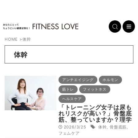
HOME
>
体幹
体幹
アンチエイジング
ホルモン
筋トレ
フィットネス
ヘルスケア
「トレーニング女子は尿も
れリスクが高い？」骨盤底
筋、整っていますか？理学
療法士に聞く一生モノの身
2026/3/25
体幹
,
骨盤底筋
,
体を作る「運動とケア」の
フェムケア