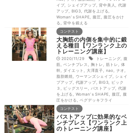
イプ
,
シェイプアップ
,
背中美人
,
代謝
アップ
,
BIG3
,
代謝を上げる
,
Woman’ｓSHAPE
,
腹圧
,
腹圧をかけ
る
,
背中を鍛える
コンテスト
大胸筋の内側を集中的に鍛
える種目【ワンランク上の
トレーニング講座】
2020/11/29
トレーニング
,
腹
筋
,
ベンチプレス
,
胸トレ
,
筋トレ
,
体
幹
,
ダイエット
,
大澤直子
,
nao
,
ナオ
,
脂肪燃焼
,
ウーマンズシェイプ
,
シェイ
プアップ
,
代謝アップ
,
BIG3
,
ビック
３
,
ビッグスリー
,
バストアップ
,
代謝
を上げる
,
Woman’ｓSHAPE
,
腹圧
,
腹
圧をかける
,
ペグデッキフライ
コンテスト
バストアップに効果的なベ
ンチプレス【ワンランク上
のトレーニング講座】