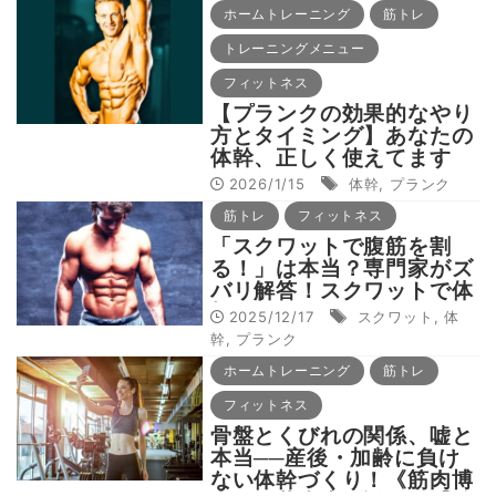
新ルーティン
ホームトレーニング
筋トレ
トレーニングメニュー
フィットネス
【プランクの効果的なやり
方とタイミング】あなたの
体幹、正しく使えてます
か？
2026/1/15
体幹
,
プランク
筋トレ
フィットネス
「スクワットで腹筋を割
る！」は本当？専門家がズ
バリ解答！スクワットで体
幹が正しく使えているかを
2025/12/17
スクワット
,
体
調べる方法も！
幹
,
プランク
ホームトレーニング
筋トレ
フィットネス
骨盤とくびれの関係、嘘と
本当──産後・加齢に負け
ない体幹づくり！《筋肉博