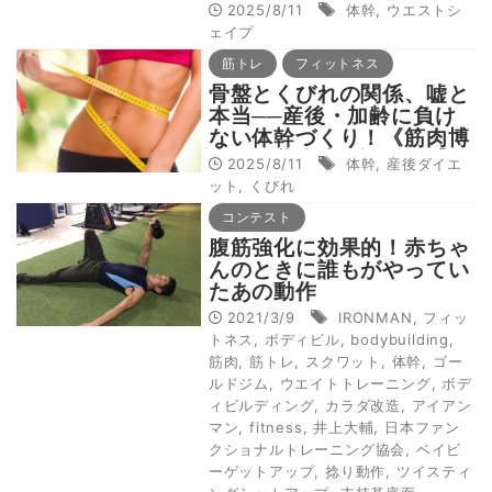
士・石井先生解説版》【後
2025/8/11
体幹
,
ウエストシ
編】
ェイプ
筋トレ
フィットネス
骨盤とくびれの関係、嘘と
本当──産後・加齢に負け
ない体幹づくり！《筋肉博
士・石井先生解説版》【前
2025/8/11
体幹
,
産後ダイエ
編】
ット
,
くびれ
コンテスト
腹筋強化に効果的！赤ちゃ
んのときに誰もがやってい
たあの動作
2021/3/9
IRONMAN
,
フィッ
トネス
,
ボディビル
,
bodybuilding
,
筋肉
,
筋トレ
,
スクワット
,
体幹
,
ゴー
ルドジム
,
ウエイトトレーニング
,
ボデ
ィビルディング
,
カラダ改造
,
アイアン
マン
,
fitness
,
井上大輔
,
日本ファン
クショナルトレーニング協会
,
ベイビ
ーゲットアップ
,
捻り動作
,
ツイスティ