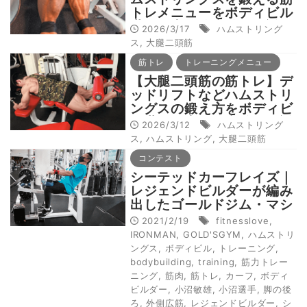
トレメニューをボディビル
世界王者・鈴木雅が解説
2026/3/17
ハムストリング
ス
,
大腿二頭筋
筋トレ
トレーニングメニュー
【大腿二頭筋の筋トレ】デ
ッドリフトなどハムストリ
ングスの鍛え方をボディビ
ル世界王者・鈴木雅が解説
2026/3/12
ハムストリング
ス
,
ハムストリング
,
大腿二頭筋
コンテスト
シーテッドカーフレイズ｜
レジェンドビルダーが編み
出したゴールドジム・マシ
ン活用術
2021/2/19
fitnesslove
,
IRONMAN
,
GOLD'SGYM
,
ハムストリ
ングス
,
ボディビル
,
トレーニング
,
bodybuilding
,
training
,
筋力トレー
ニング
,
筋肉
,
筋トレ
,
カーフ
,
ボディ
ビルダー
,
小沼敏雄
,
小沼選手
,
脚の後
ろ
,
外側広筋
,
レジェンドビルダー
,
シ