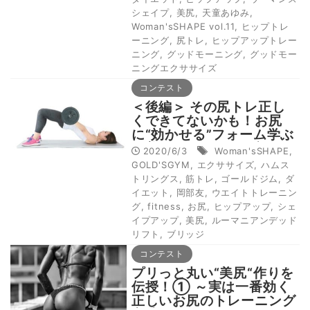
シェイプ
,
美尻
,
天童あゆみ
,
Woman'sSHAPE vol.11
,
ヒップトレ
ーニング
,
尻トレ
,
ヒップアップトレー
ニング
,
グッドモーニング
,
グッドモー
ニングエクササイズ
コンテスト
＜後編＞ その尻トレ正し
くできてないかも！お尻
に“効かせる”フォーム学ぶ
［美尻トレーナー岡部友の
2020/6/3
Woman'sSHAPE
,
ヒップアップ術］
GOLD'SGYM
,
エクササイズ
,
ハムス
トリングス
,
筋トレ
,
ゴールドジム
,
ダ
イエット
,
岡部友
,
ウエイトトレーニン
グ
,
fitness
,
お尻
,
ヒップアップ
,
シェ
イプアップ
,
美尻
,
ルーマニアンデッド
リフト
,
ブリッジ
コンテスト
プリっと丸い“美尻“作りを
伝授！① ～実は一番効く
正しいお尻のトレーニング