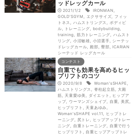
ッドレッグカール
2021/1/2
IRONMAN
,
GOLD'SGYM
,
エクササイズ
,
フィッ
トネス
,
ハムストリングス
,
ボディビ
ル
,
トレーニング
,
bodybuilding
,
training
,
筋力トレーニング
,
ハムスト
リング
,
小沼敏雄
,
小沼選手
,
シーテッ
ドレッグカール
,
殿部
,
臀部
,
ICARIAN
シーテッド レッグカール
コンテスト
自重でも効果を高めるヒッ
プリフトのコツ
2020/9/8
Woman'sSHAPE
,
ハムストリングス
,
脊柱起立筋
,
大殿
筋
,
天童愛ゆ美
,
ダイエット
,
ヒップア
ップ
,
ウーマンズシェイプ
,
自重
,
美尻
,
ヒップリフト
,
天童あゆみ
,
Woman'sSHAPE vol.11
,
ヒップトレ
ーニング
,
尻トレ
,
ヒップアップトレー
ニング
,
自重トレーニング
,
自重で行う
ヒップリフト
,
自重ヒップアップトレ