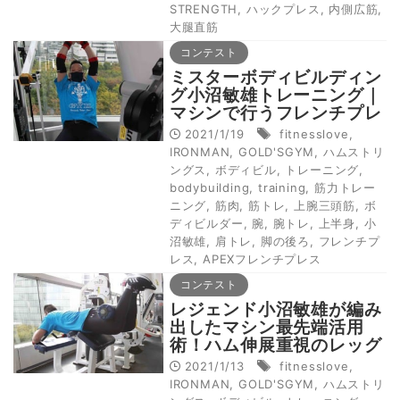
STRENGTH
,
ハックプレス
,
内側広筋
,
大腿直筋
コンテスト
ミスターボディビルディン
グ小沼敏雄トレーニング｜
マシンで行うフレンチプレ
ス
2021/1/19
fitnesslove
,
IRONMAN
,
GOLD'SGYM
,
ハムストリ
ングス
,
ボディビル
,
トレーニング
,
bodybuilding
,
training
,
筋力トレー
ニング
,
筋肉
,
筋トレ
,
上腕三頭筋
,
ボ
ディビルダー
,
腕
,
腕トレ
,
上半身
,
小
沼敏雄
,
肩トレ
,
脚の後ろ
,
フレンチプ
レス
,
APEXフレンチプレス
コンテスト
レジェンド小沼敏雄が編み
出したマシン最先端活用
術！ハム伸展重視のレッグ
カール
2021/1/13
fitnesslove
,
IRONMAN
,
GOLD'SGYM
,
ハムストリ