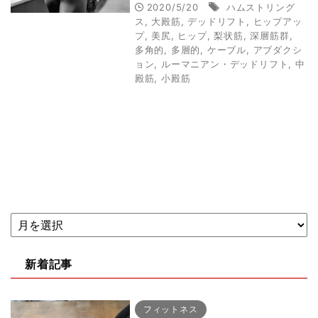
方法とは～
2020/5/20
ハムストリング
ス
,
大殿筋
,
デッドリフト
,
ヒップアッ
プ
,
美尻
,
ヒップ
,
梨状筋
,
深層筋群
,
多角的
,
多層的
,
ケーブル
,
アブダクシ
ョン
,
ルーマニアン・デッドリフト
,
中
殿筋
,
小殿筋
新着記事
フィットネス