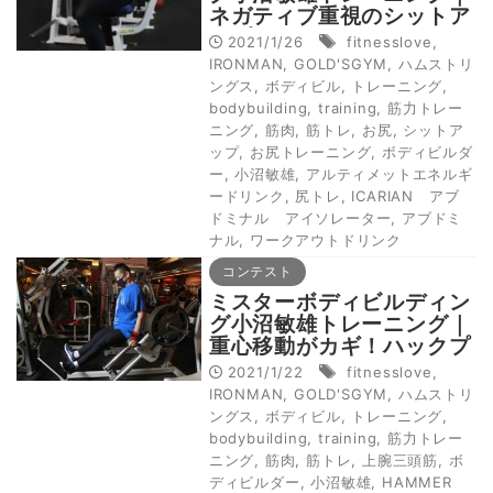
ネガティブ重視のシットア
ップ
2021/1/26
fitnesslove
,
IRONMAN
,
GOLD'SGYM
,
ハムストリ
ングス
,
ボディビル
,
トレーニング
,
bodybuilding
,
training
,
筋力トレー
ニング
,
筋肉
,
筋トレ
,
お尻
,
シットア
ップ
,
お尻トレーニング
,
ボディビルダ
ー
,
小沼敏雄
,
アルティメットエネルギ
ードリンク
,
尻トレ
,
ICARIAN アブ
ドミナル アイソレーター
,
アブドミ
ナル
,
ワークアウトドリンク
コンテスト
ミスターボディビルディン
グ小沼敏雄トレーニング｜
重心移動がカギ！ハックプ
レス
2021/1/22
fitnesslove
,
IRONMAN
,
GOLD'SGYM
,
ハムストリ
ングス
,
ボディビル
,
トレーニング
,
bodybuilding
,
training
,
筋力トレー
ニング
,
筋肉
,
筋トレ
,
上腕三頭筋
,
ボ
ディビルダー
,
小沼敏雄
,
HAMMER