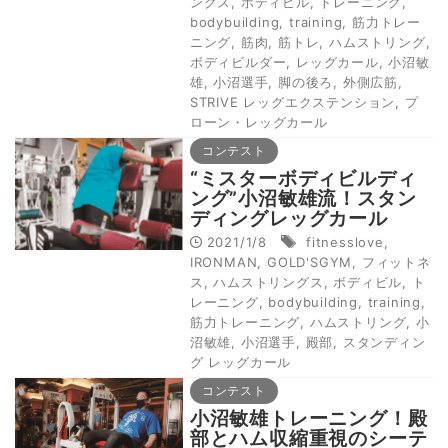
ングス
,
ボディビル
,
トレーニング
,
bodybuilding
,
training
,
筋力トレー
ニング
,
筋肉
,
筋トレ
,
ハムストリング
,
ボディビルダー
,
レッグカール
,
小沼敏
雄
,
小沼選手
,
脚の後ろ
,
外側広筋
,
STRIVE レッグエクステンション
,
プ
ローン・レッグカール
コンテスト
“ミスターボディビルディ
ング”小沼敏雄流！スタン
ディングレッグカール
2021/1/8
fitnesslove
,
IRONMAN
,
GOLD'SGYM
,
フィットネ
ス
,
ハムストリングス
,
ボディビル
,
ト
レーニング
,
bodybuilding
,
training
,
筋力トレーニング
,
ハムストリング
,
小
沼敏雄
,
小沼選手
,
殿部
,
スタンディン
グ レッグカール
コンテスト
小沼敏雄トレーニング！殿
部とハム収縮重視のシーテ