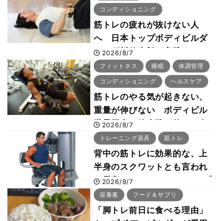
コンディショニング
筋トレの疲れが抜けない人
へ 日本トップボディビルダ
ー・刈川啓志郎が実践する
2026/8/7
「回復習慣」
フィットネス
睡眠
体調管理
コンディショニング
ヘルスケア
筋トレのやる気が起きない、
重量が伸びない ボディビル
世界王者・鈴木雅が教える食
2026/8/7
事・睡眠・呼吸の整え方
トレーニング器具
筋トレ
背中の筋トレに効果的な、上
半身のスクワットとも言われ
た最高マシン“ノーチラス・プ
2026/8/7
ルオーバーマシン”とは？
栄養素
フード＆サプリ
「脚トレ前日に食べる理由」