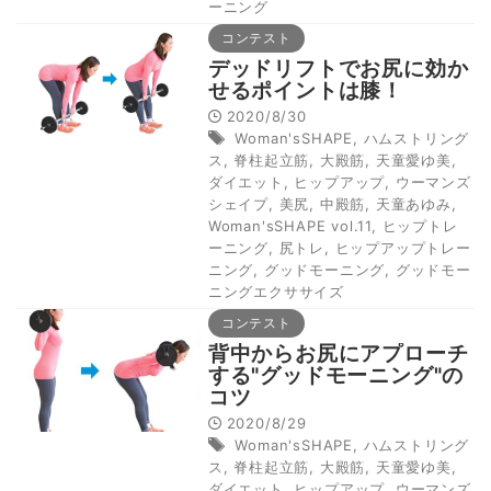
ーニング
コンテスト
デッドリフトでお尻に効か
せるポイントは膝！
2020/8/30
Woman'sSHAPE
,
ハムストリング
ス
,
脊柱起立筋
,
大殿筋
,
天童愛ゆ美
,
ダイエット
,
ヒップアップ
,
ウーマンズ
シェイプ
,
美尻
,
中殿筋
,
天童あゆみ
,
Woman'sSHAPE vol.11
,
ヒップトレ
ーニング
,
尻トレ
,
ヒップアップトレー
ニング
,
グッドモーニング
,
グッドモー
ニングエクササイズ
コンテスト
背中からお尻にアプローチ
する"グッドモーニング"の
コツ
2020/8/29
Woman'sSHAPE
,
ハムストリング
ス
,
脊柱起立筋
,
大殿筋
,
天童愛ゆ美
,
ダイエット
,
ヒップアップ
,
ウーマンズ