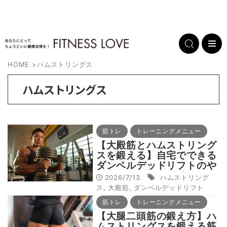
HOME
>
ハムストリングス
ハムストリングス
筋トレ
トレーニングメニュー
【大殿筋とハムストリング
スを鍛える】自宅でできる
ダンベルデッドリフトのや
り方をボディビル世界王
2026/7/13
ハムストリング
者・鈴木雅が解説
ス
,
大殿筋
,
ダンベルデッドリフト
筋トレ
トレーニングメニュー
【大腿二頭筋の鍛え方】ハ
ムストリングスを鍛える筋