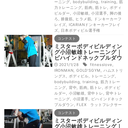
ーニング
,
bodybuilding
,
training
,
筋
力トレーニング
,
筋肉
,
筋トレ
,
ボディ
ビルダー
,
小沼敏雄
,
小沼選手
,
脚の後
ろ
,
腓腹筋
,
ヒラメ筋
,
ドンキーカーフ
レイズ
,
ICARIANドンキーカーフレイ
ズ
,
日本ボディビル選手権
コンテスト
ミスターボディビルディン
グ小沼敏雄トレーニング｜
ビハインドネックプルダウ
ン
2021/1/28
fitnesslove
,
IRONMAN
,
GOLD'SGYM
,
ハムストリ
ングス
,
ボディビル
,
トレーニング
,
bodybuilding
,
training
,
筋力トレー
ニング
,
背中
,
筋肉
,
筋トレ
,
ボディビ
ルダー
,
小沼敏雄
,
背中トレ
,
背中トレ
ーニング
,
小沼選手
,
ビハインドネック
プルダウン
,
FLEX ラットフレクサー
コンテスト
ミスターボディビルディン
グ小沼敏雄トレーニング｜