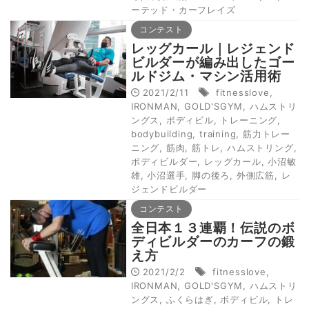
ーテッド・カーフレイズ
コンテスト
レッグカール｜レジェンド
ビルダーが編み出したゴー
ルドジム・マシン活用術
2021/2/11
fitnesslove
,
IRONMAN
,
GOLD'SGYM
,
ハムストリ
ングス
,
ボディビル
,
トレーニング
,
bodybuilding
,
training
,
筋力トレー
ニング
,
筋肉
,
筋トレ
,
ハムストリング
,
ボディビルダー
,
レッグカール
,
小沼敏
雄
,
小沼選手
,
脚の後ろ
,
外側広筋
,
レ
ジェンドビルダー
コンテスト
全日本１３連覇！伝説のボ
ディビルダーのカーフの鍛
え方
2021/2/2
fitnesslove
,
IRONMAN
,
GOLD'SGYM
,
ハムストリ
ングス
,
ふくらはぎ
,
ボディビル
,
トレ